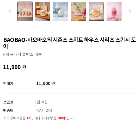
BAOBAO-바오바오의 시즌스 스위트 하우스 시리즈 스퀴시 토
이
6개 구매시 풀박스 배송
11,900
원
11,900
판매가
원
포인트
0점 적립
배송비
주문시 결제
최소 구매수량은
1개
, 최대 구매수량은
100개
입니다.