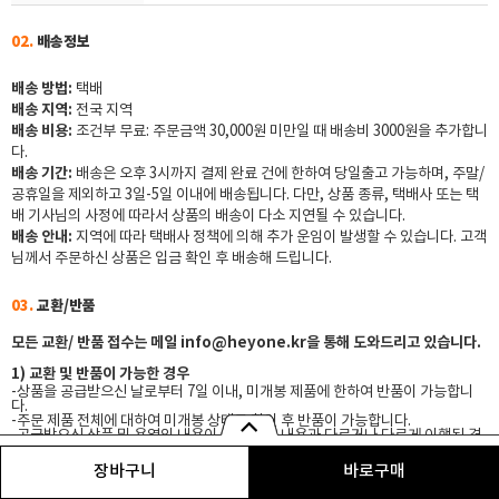
02.
배송정보
배송 방법:
택배
배송 지역:
전국 지역
배송 비용:
조건부 무료: 주문금액 30,000원 미만일 때 배송비 3000원을 추가합니
다.
배송 기간:
배송은 오후 3시까지 결제 완료 건에 한하여 당일출고 가능하며, 주말/
공휴일을 제외하고 3일-5일 이내에 배송됩니다.
다만, 상품 종류, 택배사 또는 택
배 기사님의 사정에 따라서 상품의 배송이 다소 지연될 수 있습니다.
배송 안내:
지역에 따라 택배사 정책에 의해 추가 운임이 발생할 수 있습니다.
고객
님께서 주문하신 상품은 입금 확인 후 배송해 드립니다.
03.
교환/반품
모든 교환/ 반품 접수는 메일 info@heyone.kr을 통해 도와드리고 있습니다.
1) 교환 및 반품이 가능한 경우
-상품을 공급받으신 날로부터 7일 이내, 미개봉 제품에 한하여 반품이 가능합니
다.
-주문 제품 전체에 대하여 미개봉 상태로 확인 후 반품이 가능합니다.
-공급받으신 상품 및 용역의 내용이 표시 광고 내용과 다르거나 다르게 이행된 경
우에는 공급받은 날로부터 7일 이내 반품이 가능합니다.
2) 교환 및 반품이 불가능한 경우