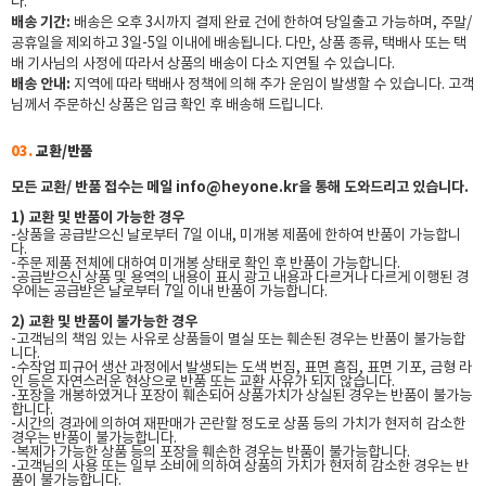
다.
배송 기간:
배송은 오후 3시까지 결제 완료 건에 한하여 당일출고 가능하며, 주말/
공휴일을 제외하고 3일-5일 이내에 배송됩니다.
다만, 상품 종류, 택배사 또는 택
배 기사님의 사정에 따라서 상품의 배송이 다소 지연될 수 있습니다.
배송 안내:
지역에 따라 택배사 정책에 의해 추가 운임이 발생할 수 있습니다.
고객
님께서 주문하신 상품은 입금 확인 후 배송해 드립니다.
03.
교환/반품
모든 교환/ 반품 접수는 메일 info@heyone.kr을 통해 도와드리고 있습니다.
1) 교환 및 반품이 가능한 경우
-상품을 공급받으신 날로부터 7일 이내, 미개봉 제품에 한하여 반품이 가능합니
다.
-주문 제품 전체에 대하여 미개봉 상태로 확인 후 반품이 가능합니다.
-공급받으신 상품 및 용역의 내용이 표시 광고 내용과 다르거나 다르게 이행된 경
우에는 공급받은 날로부터 7일 이내 반품이 가능합니다.
2) 교환 및 반품이 불가능한 경우
-고객님의 책임 있는 사유로 상품들이 멸실 또는 훼손된 경우는 반품이 불가능합
니다.
-수작업 피규어 생산 과정에서 발생되는 도색 번짐, 표면 흠집, 표면 기포, 금형 라
인 등은 자연스러운 현상으로 반품 또는 교환 사유가 되지 않습니다.
-포장을 개봉하였거나 포장이 훼손되어 상품가치가 상실된 경우는 반품이 불가능
합니다.
-시간의 경과에 의하여 재판매가 곤란할 정도로 상품 등의 가치가 현저히 감소한
경우는 반품이 불가능합니다.
-복제가 가능한 상품 등의 포장을 훼손한 경우는 반품이 불가능합니다.
-고객님의 사용 또는 일부 소비에 의하여 상품의 가치가 현저히 감소한 경우는 반
품이 불가능합니다.