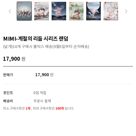
MIMI-계절의 리듬 시리즈 랜덤
(낱개)10개 구매시 풀박스 배송(9월5일부터 순차배송)
17,900
원
17,900
판매가
원
포인트
0점 적립
배송비
주문시 결제
최소 구매수량은
1개
, 최대 구매수량은
100개
입니다.