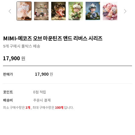
MIMI-에코즈 오브 마운틴즈 앤드 리버스 시리즈
9개 구매시 풀박스 배송
17,900
원
17,900
판매가
원
포인트
0점 적립
배송비
주문시 결제
최소 구매수량은
1개
, 최대 구매수량은
100개
입니다.