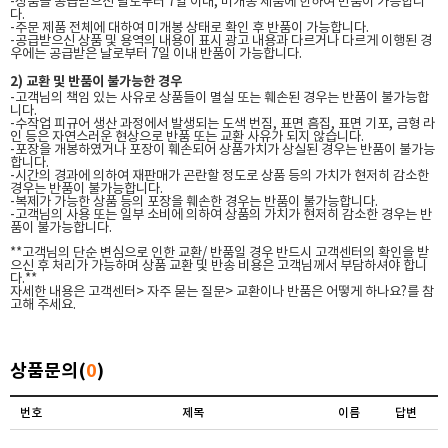
-상품을 공급받으신 날로부터 7일 이내, 미개봉 제품에 한하여 반품이 가능합니
다.
-주문 제품 전체에 대하여 미개봉 상태로 확인 후 반품이 가능합니다.
-공급받으신 상품 및 용역의 내용이 표시 광고 내용과 다르거나 다르게 이행된 경
우에는 공급받은 날로부터 7일 이내 반품이 가능합니다.
2) 교환 및 반품이 불가능한 경우
-고객님의 책임 있는 사유로 상품들이 멸실 또는 훼손된 경우는 반품이 불가능합
니다.
-수작업 피규어 생산 과정에서 발생되는 도색 번짐, 표면 흠집, 표면 기포, 금형 라
인 등은 자연스러운 현상으로 반품 또는 교환 사유가 되지 않습니다.
-포장을 개봉하였거나 포장이 훼손되어 상품가치가 상실된 경우는 반품이 불가능
합니다.
-시간의 경과에 의하여 재판매가 곤란할 정도로 상품 등의 가치가 현저히 감소한
경우는 반품이 불가능합니다.
-복제가 가능한 상품 등의 포장을 훼손한 경우는 반품이 불가능합니다.
-고객님의 사용 또는 일부 소비에 의하여 상품의 가치가 현저히 감소한 경우는 반
품이 불가능합니다.
**고객님의 단순 변심으로 인한 교환/ 반품일 경우 반드시 고객센터의 확인을 받
으신 후 처리가 가능하며 상품 교환 및 반송 비용은 고객님께서 부담하셔야 합니
다.**
자세한 내용은 고객센터> 자주 묻는 질문> 교환이나 반품은 어떻게 하나요?를 참
고해 주세요.
상품문의(
0
)
번호
제목
이름
답변