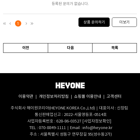
등록된 문의가 없습니다.
상품 문의하기
더보기
1
이전
다음
목록
이용약관
개인정보처리방침
쇼핑몰 이용안내
고객센터
주식회사 해이원코리아(HEYONE KOREA Co.,Ltd)
대표이사 : 신창림
통신판매업신고 : 2022-서울영등포-0514호
사업자등록번호 : 628-86-03527
[사업자정보확인]
TEL :
070-8849-1111
Email :
info@heyone.kr
주소 : 서울특별시 성동구 연무장길 95(성수동2가)