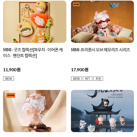
MIMI - 굿즈 컬렉션[파우치 · 이어폰 케
MIMI-프리퀀시 오브 메모리즈 시리즈
이스 · 펜던트 컬렉션]
11,900
17,900
원
원
NEW
NEW
HIT
추천