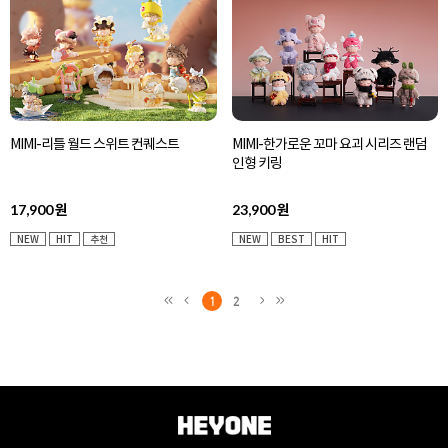
MIMI-리틀 월드 스위트 컨퀘스트
MIMI-한가로운 꼬마 요괴 시리즈 랜덤
인형 키링
17,900
23,900
원
원
NEW
HIT
추천
NEW
BEST
HIT
1
2
<<
<
>
>>