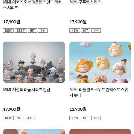
MIMI-에코즈 오브 마운틴즈 앤드 리버
MIMI-구주행 시리즈
스 시리즈
17,900
17,900
원
원
NEW
BEST
HIT
추천
NEW
HIT
추천
MIMI-계절의 리듬 시리즈 랜덤
MIMI-리틀 월드 스위트 컨퀘스트 스퀴
시 토이
17,900
11,900
원
원
NEW
HIT
추천
NEW
HIT
추천