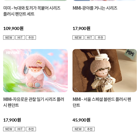
미미 - 늑대와 토끼가 꼭붙어 시리즈
MIMI-광야를 거니는 시리즈
플러시 펜던트 세트
109,900
17,900
원
원
NEW
HIT
추천
NEW
HIT
추천
MIMI-자유로운 관찰 일기 시리즈 플러
MIMI - 서울 스페셜 블렌드 플러시 펜
시 펜던트
던트
17,900
45,900
원
원
NEW
HIT
추천
NEW
추천