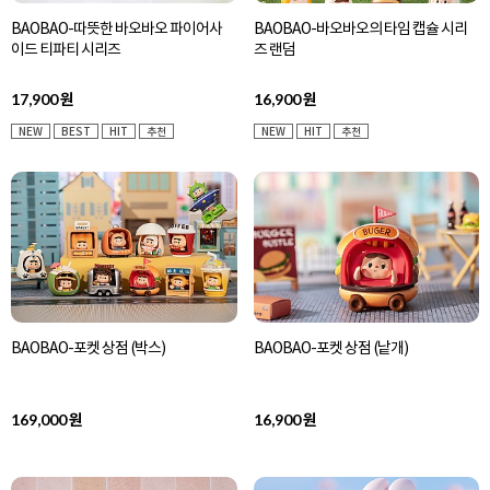
BAOBAO-따뜻한 바오바오 파이어사
BAOBAO-바오바오의 타임 캡슐 시리
이드 티파티 시리즈
즈 랜덤
17,900
16,900
원
원
NEW
BEST
HIT
추천
NEW
HIT
추천
BAOBAO-포켓 상점 (박스)
BAOBAO-포켓 상점 (낱개)
169,000
16,900
원
원