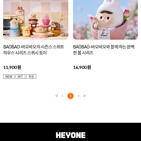
BAOBAO-바오바오의 시즌스 스위트
BAOBAO-바오바오와 함께 하는 완벽
하우스 시리즈 스퀴시 토이
한 봄 시리즈
11,900
16,900
원
원
NEW
HIT
추천
1
<<
<
>
>>